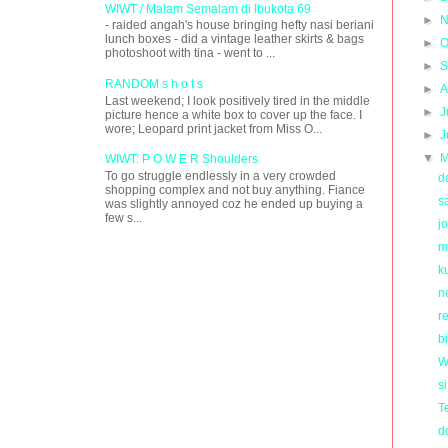
WIWT / Malam Semalam di Ibukota 69
►
N
- raided angah's house bringing hefty nasi beriani
lunch boxes - did a vintage leather skirts & bags
►
O
photoshoot with tina - went to ...
►
S
RANDOM s h o t s
►
A
Last weekend; I look positively tired in the middle
►
J
picture hence a white box to cover up the face. I
wore; Leopard print jacket from Miss O...
►
J
▼
M
WIWT: P O W E R Shoulders
To go struggle endlessly in a very crowded
d
shopping complex and not buy anything. Fiance
s
was slightly annoyed coz he ended up buying a
few s...
j
m
k
n
re
b
W
s
T
d