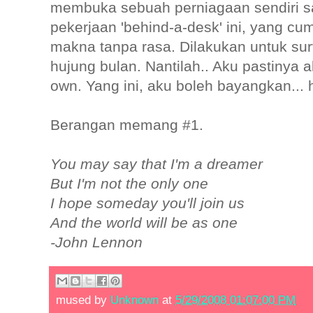
membuka sebuah perniagaan sendiri sa
pekerjaan 'behind-a-desk' ini, yang cu
makna tanpa rasa. Dilakukan untuk su
hujung bulan. Nantilah.. Aku pastiny
own. Yang ini, aku boleh bayangkan... 
Berangan memang #1.
You may say that I'm a dreamer
But I'm not the only one
I hope someday you'll join us
And the world will be as one
-John Lennon
mused by
Unknown
at
5/29/2008 01:07:00 PM