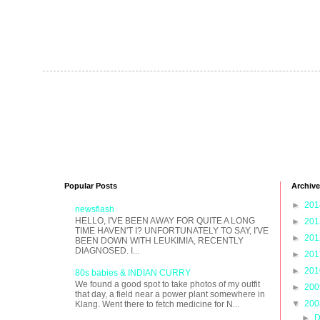
Popular Posts
Archive
►
20
newsflash
HELLO, I'VE BEEN AWAY FOR QUITE A LONG
►
20
TIME HAVEN'T I? UNFORTUNATELY TO SAY, I'VE
►
20
BEEN DOWN WITH LEUKIMIA, RECENTLY
DIAGNOSED. I...
►
20
►
20
80s babies & INDIAN CURRY
We found a good spot to take photos of my outfit
►
20
that day, a field near a power plant somewhere in
▼
20
Klang. Went there to fetch medicine for N...
►
D