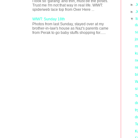
I look so 'garang' and thin, must be the poses.
►
J
Trust me I'm not that way in real life. WIWT:
spiderweb lace top from Over Here ...
►
J
▼
M
WIWT: Sunday 18th
Photos from last Sunday, stayed over at my
d
brother-in-law's house as Naz's parents came
s
from Perak to go baby stuffs shopping for......
j
m
k
n
re
b
W
s
T
d
tr
d
T
K