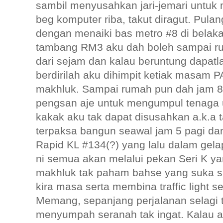
sambil menyusahkan jari-jemari untuk
beg komputer riba, takut diragut. Pulang
dengan menaiki bas metro #8 di belakan
tambang RM3 aku dah boleh sampai ruma
dari sejam dan kalau beruntung dapatl
berdirilah aku dihimpit ketiak masam 
makhluk. Sampai rumah pun dah jam 
pengsan aje untuk mengumpul tenaga u
kakak aku tak dapat disusahkan a.k.a t
terpaksa bangun seawal jam 5 pagi d
Rapid KL #134(?) yang lalu dalam gel
ni semua akan melalui pekan Seri K y
makhluk tak paham bahse yang suka san
kira masa serta membina traffic light 
Memang, sepanjang perjalanan selagi 
menyumpah seranah tak ingat. Kalau aku