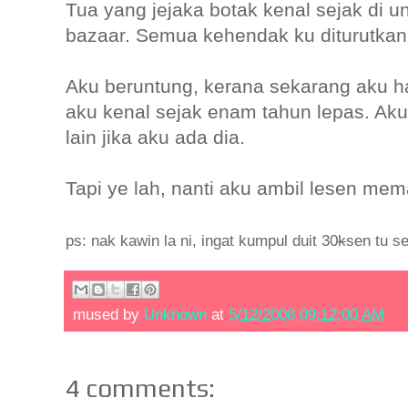
Tua yang jejaka botak kenal sejak di un
bazaar. Semua kehendak ku diturutkan
Aku beruntung, kerana sekarang aku 
aku kenal sejak enam tahun lepas. Ak
lain jika aku ada dia.
Tapi ye lah, nanti aku ambil lesen mem
ps: nak kawin la ni, ingat kumpul duit 30
k
sen tu s
mused by
Unknown
at
5/12/2008 09:12:00 AM
4 comments: