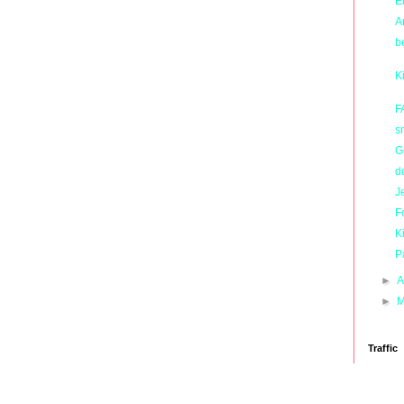
E
A
b
K
F
s
G
d
J
F
K
P
►
A
►
M
Traffic