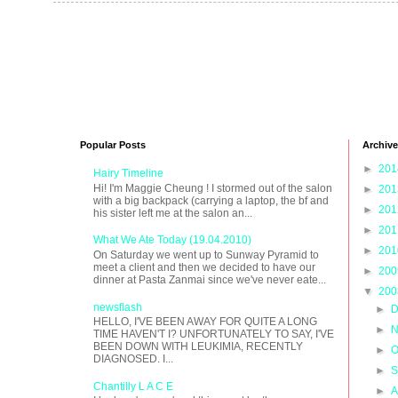
Popular Posts
Archive
►
20
Hairy Timeline
Hi! I'm Maggie Cheung ! I stormed out of the salon
►
20
with a big backpack (carrying a laptop, the bf and
►
20
his sister left me at the salon an...
►
20
What We Ate Today (19.04.2010)
►
20
On Saturday we went up to Sunway Pyramid to
meet a client and then we decided to have our
►
20
dinner at Pasta Zanmai since we've never eate...
▼
20
newsflash
►
D
HELLO, I'VE BEEN AWAY FOR QUITE A LONG
►
N
TIME HAVEN'T I? UNFORTUNATELY TO SAY, I'VE
BEEN DOWN WITH LEUKIMIA, RECENTLY
►
O
DIAGNOSED. I...
►
S
Chantilly L A C E
►
A