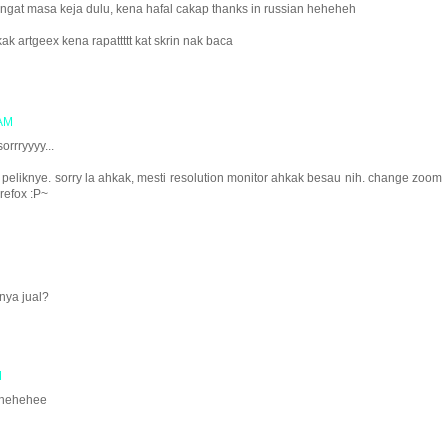
gat masa keja dulu, kena hafal cakap thanks in russian heheheh
kak artgeex kena rapattttt kat skrin nak baca
 AM
orrryyyy...
peliknye. sorry la ahkak, mesti resolution monitor ahkak besau nih. change zoom
irefox :P~
nya jual?
M
 thehehee