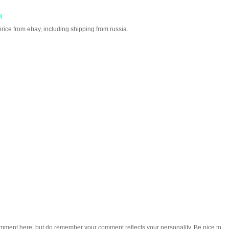
M
 price from ebay, including shipping from russia.
omment here, but do remember your comment reflects your personality. Be nice to