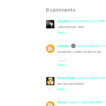
8 comments:
kitschkid
April 23, 2008 at 11:33 PM
i ada smenyah. hehe.
Reply
Unknown
April 24, 2008 at 2:17
sometimes, u make me feel so old.
-____-'
Reply
Rhona Rozlan
April 25, 2008 at 7:52
you nak jual berapa?
Reply
This is T
April 27, 2008 at 9:14 AM