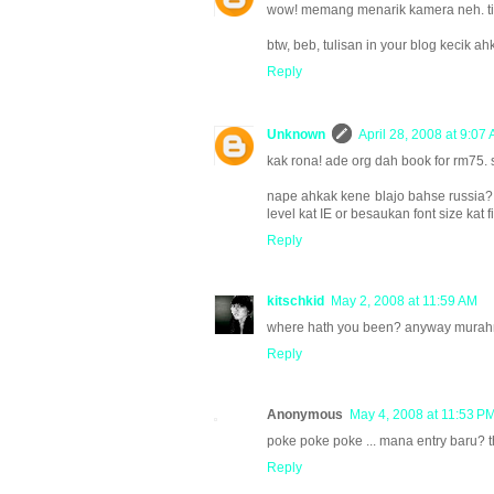
wow! memang menarik kamera neh. tin
btw, beb, tulisan in your blog kecik ah
Reply
Unknown
April 28, 2008 at 9:07
kak rona! ade org dah book for rm75. s
nape ahkak kene blajo bahse russia? 
level kat IE or besaukan font size kat f
Reply
kitschkid
May 2, 2008 at 11:59 AM
where hath you been? anyway murah
Reply
Anonymous
May 4, 2008 at 11:53 P
poke poke poke ... mana entry baru?
Reply