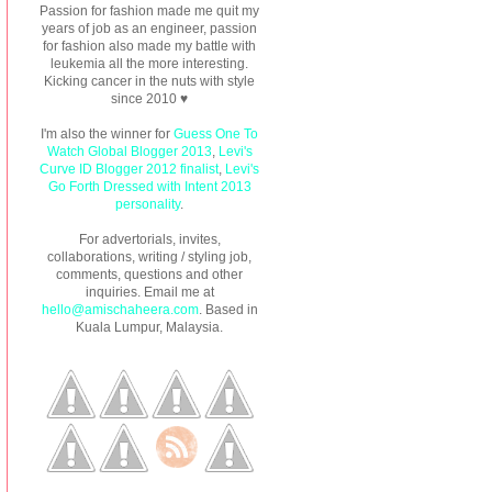
Passion for fashion made me quit my
years of job as an engineer, passion
for fashion also made my battle with
leukemia all the more interesting.
Kicking cancer in the nuts with style
since 2010 ♥
I'm also the winner for
Guess One To
Watch Global Blogger 2013
,
Levi's
Curve ID Blogger 2012 finalist
,
Levi's
Go Forth Dressed with Intent 2013
personality
.
For advertorials, invites,
collaborations, writing / styling job,
comments, questions and other
inquiries. Email me at
hello@amischaheera.com
. Based in
Kuala Lumpur, Malaysia.