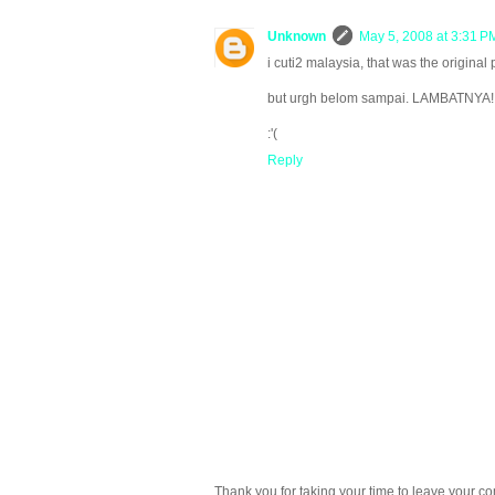
Unknown
May 5, 2008 at 3:31 P
i cuti2 malaysia, that was the original
but urgh belom sampai. LAMBATNYA!
:'(
Reply
Thank you for taking your time to leave your c