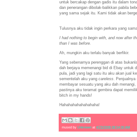
untuk bercakap dengan gadis itu dalam tona
dan penerangan dibolak-balikkan pabila beb
yang sama sejak itu. Kami tidak akan berg
Tulusnya aku tidak ingin perkara yang sam
I had nothing to begin with, and now after tha
than I was before.
Ah, mungkin aku terlalu banyak berfikir.
Yang sebenarnya perenggan di atas bukanla
dah berjaya memenangi bid di Ebay untuk d
pula, jadi yang lagi satu itu aku akan jual
sementelah aku yang
careless
. Penjualnya
membayar sesuatu yang aku dah menangi, he
pastinya aku teramat gembira dapat memili
bitch in my hands!
Hahahahahahahahaha!
mused by
Unknown
at
4/23/2008 08:54:00 AM