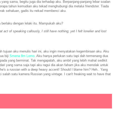
 yang sama, begitu juga dia terhadap aku. Berpanjang-panjang lebar soalan
erapa tahun kemudian aku tekad menghubungi dia melalui friendster. Tiada
erak sehaluan, gadis itu nekad membenci aku.
a berlaku dengan lelaki itu. Mampukah aku?
t act of speaking callously, I still have nothing; yet I felt lonelier and lost
h tujuan aku menulis hari ini, aku ingin menyatakan kegembiraan aku. Aku
ua biji
Smena 8m Lomo
. Aku hanya perlukan satu tapi dah termenang dua
 kepada yang berminat. Tak mengapalah, aku ambil yang lebih mahal sedikit
 dari yang sama saja tapi aku ragui dia akan faham jika aku menolak untuk
's a russian with a deep heavy accent! Should I blame him? Heh.. Yang
ki salah satu kamera Russian yang
vintage.
I can't freaking wait to have that