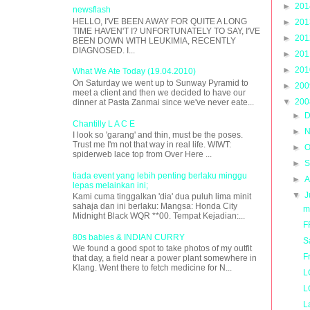
►
20
newsflash
HELLO, I'VE BEEN AWAY FOR QUITE A LONG
►
20
TIME HAVEN'T I? UNFORTUNATELY TO SAY, I'VE
►
20
BEEN DOWN WITH LEUKIMIA, RECENTLY
DIAGNOSED. I...
►
20
►
20
What We Ate Today (19.04.2010)
On Saturday we went up to Sunway Pyramid to
►
20
meet a client and then we decided to have our
▼
20
dinner at Pasta Zanmai since we've never eate...
►
D
Chantilly L A C E
►
N
I look so 'garang' and thin, must be the poses.
Trust me I'm not that way in real life. WIWT:
►
O
spiderweb lace top from Over Here ...
►
S
tiada event yang lebih penting berlaku minggu
►
A
lepas melainkan ini;
▼
J
Kami cuma tinggalkan 'dia' dua puluh lima minit
sahaja dan ini berlaku: Mangsa: Honda City
my
Midnight Black WQR **00. Tempat Kejadian:...
F
80s babies & INDIAN CURRY
S
We found a good spot to take photos of my outfit
F
that day, a field near a power plant somewhere in
Klang. Went there to fetch medicine for N...
L
L
L