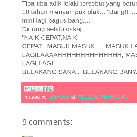
Tiba-tiba adik lelaki tersebut yang ber
10 tahun menyampuk plak... "Bang!!!...
mini lagi bagus bang....
Diorang selalu cakap....
"NAIK CEPAT,NAIK
CEPAT...MASUK,MASUK..... MASUK L
LAGILAAAAHHHHHHHHHHHHHH, MAS
LAGI,LAGI
BELAKANG SANA ...BELAKANG BANYAK 
mused by
Unknown
at
7/11/2008 09:45:00 AM
9 comments: