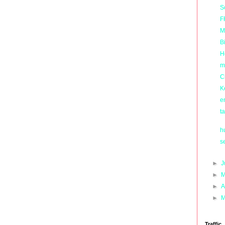
S
F
M
Bi
H
m
Ci
K
e
t
h
s
►
J
►
M
►
A
►
M
Traffic